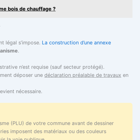
omme bois de chauffage ?
r
int légal s’impose.
La construction d’une annexe
banisme
.
rative n’est requise (sauf secteur protégé).
rement déposer une
déclaration préalable de travaux
en
evient nécessaire.
nisme (PLU) de votre commune avant de dessiner
iries imposent des matériaux ou des couleurs
uis la voie publique.