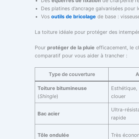
Des
équerres de fixation
de charpente re
Des platines d’ancrage galvanisées pour 
Vos
outils de bricolage
de base : visseuse
La toiture idéale pour protéger des intempé
Pour
protéger de la pluie
efficacement, le c
comparatif pour vous aider à trancher :
Type de couverture
A
Toiture bitumineuse
Esthétique, 
(
Shingle
)
clouer
Ultra-résist
Bac acier
rapide
Tôle ondulée
Très économ