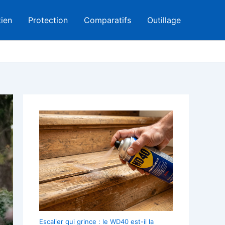
tien
Protection
Comparatifs
Outillage
Escalier qui grince : le WD40 est-il la