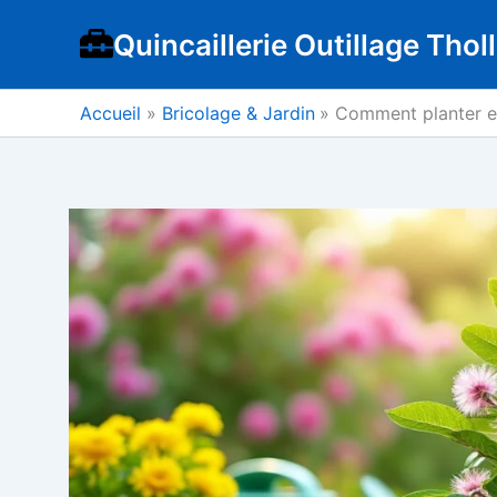
Aller
Quincaillerie Outillage Tholl
au
contenu
Accueil
Bricolage & Jardin
Comment planter et 