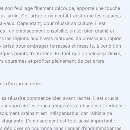
f et son feuillage finement découpé, apporte une touche
out jardin. Cet arbre ornemental transforme les espaces
tivaux. Cependant, pour réussir sa culture, il est
es : un emplacement ensoleillé, un sol bien drainé et
ns les régions aux hivers marqués. Sa croissance rapide
ix prisé pour ombrager terrasses et massifs, à condition
elques points d’entretien. En tant que bricoleur-jardinier,
rs courantes et profiter pleinement de cet arbre
ons d’un jardin réussi
 sa réussite commence bien avant l’achat. Il est crucial
e, qui apprécie les zones tempérées à chaudes et redoute
olument drainant est indispensable, car l’albizia ne
 stagnante. L’emplacement est tout aussi important :
ra déployer sa couronne sans risquer d’endommager les