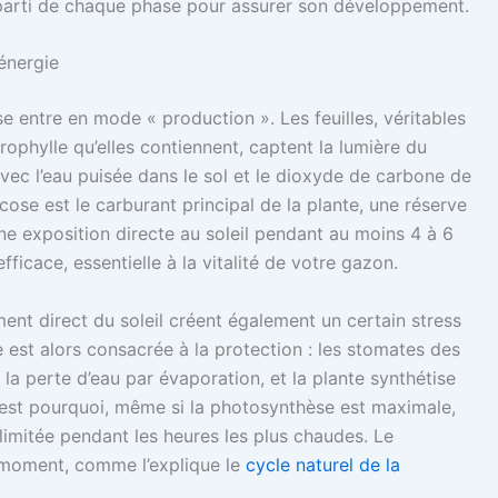
nt parti de chaque phase pour assurer son développement.
’énergie
se entre en mode « production ». Les feuilles, véritables
rophylle qu’elles contiennent, captent la lumière du
 avec l’eau puisée dans le sol et le dioxyde de carbone de
ucose est le carburant principal de la plante, une réserve
Une exposition directe au soleil pendant au moins 4 à 6
ficace, essentielle à la vitalité de votre gazon.
ent direct du soleil créent également un certain stress
e est alors consacrée à la protection : les stomates des
r la perte d’eau par évaporation, et la plante synthétise
’est pourquoi, même si la photosynthèse est maximale,
 limitée pendant les heures les plus chaudes. Le
e moment, comme l’explique le
cycle naturel de la