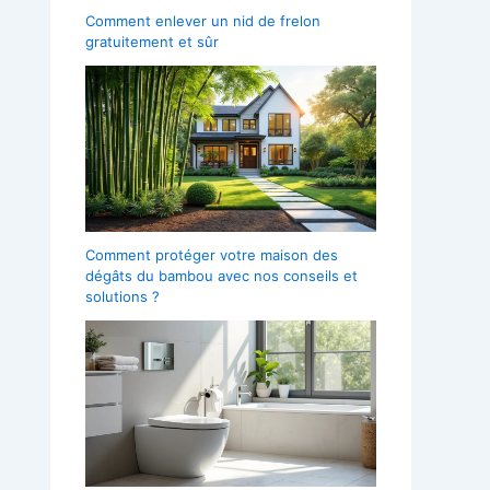
Comment enlever un nid de frelon
gratuitement et sûr
Comment protéger votre maison des
dégâts du bambou avec nos conseils et
solutions ?