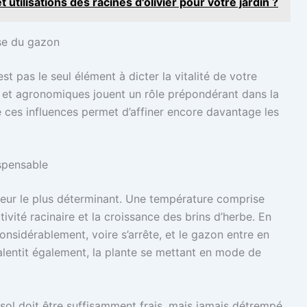
 utilisations des racines d'olivier pour votre jardin ?
sse du gazon
est pas le seul élément à dicter la vitalité de votre
 et agronomiques jouent un rôle prépondérant dans la
 ces influences permet d’affiner encore davantage les
ispensable
teur le plus déterminant. Une température comprise
tivité racinaire et la croissance des brins d’herbe. En
 considérablement, voire s’arrête, et le gazon entre en
lentit également, la plante se mettant en mode de
e sol doit être suffisamment frais, mais jamais détrempé.