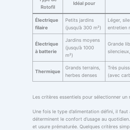
Idéal pour
Rotofil
Électrique
Petits jardins
Léger, sil
filaire
(jusqu’à 300 m²)
entretien 
Jardins moyens
Électrique
Grande li
(jusqu’à 1000
à batterie
silencieux
m²)
Grands terrains,
Très puiss
Thermique
herbes denses
(avec carb
Les critères essentiels pour sélectionner un
Une fois le type d’alimentation défini, il fau
déterminent le confort d’usage au quotidien.
et usure prématurée. Quelques critères sim