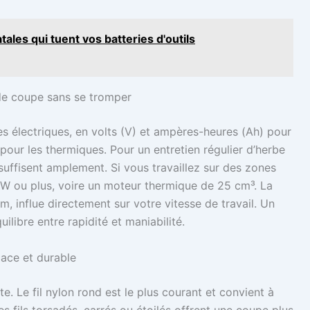
atales qui tuent vos batteries d'outils
 de coupe sans se tromper
s électriques, en volts (V) et ampères-heures (Ah) pour
 pour les thermiques. Pour un entretien régulier d’herbe
suffisent amplement. Si vous travaillez sur des zones
 W ou plus, voire un moteur thermique de 25 cm³. La
, influe directement sur votre vitesse de travail. Un
libre entre rapidité et maniabilité.
icace et durable
te. Le fil nylon rond est le plus courant et convient à
les fils torsadés, carrés ou étoilés offrent une coupe plus