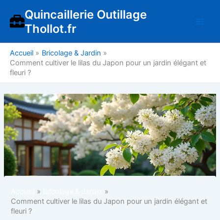
Aller
Quincaillerie Outillage
au
Thollot.fr
contenu
Accueil
Bricolage & Jardin
Comment cultiver le lilas du Japon pour un jardin élégant et
fleuri ?
Accueil
Bricolage & Jardin
Comment cultiver le lilas du Japon pour un jardin élégant et
fleuri ?