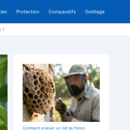
tien
Protection
Comparatifs
Outillage
n ?
Comment enlever un nid de frelon