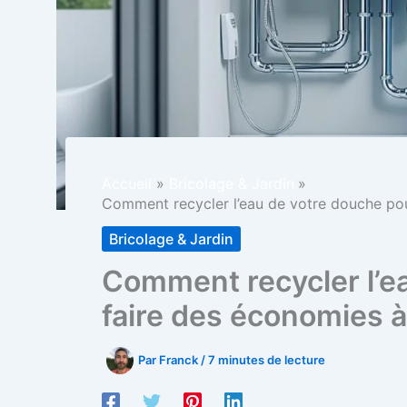
Accueil
Bricolage & Jardin
Comment recycler l’eau de votre douche pou
Bricolage & Jardin
Comment recycler l’e
faire des économies à
Par
Franck
/
7 minutes de lecture