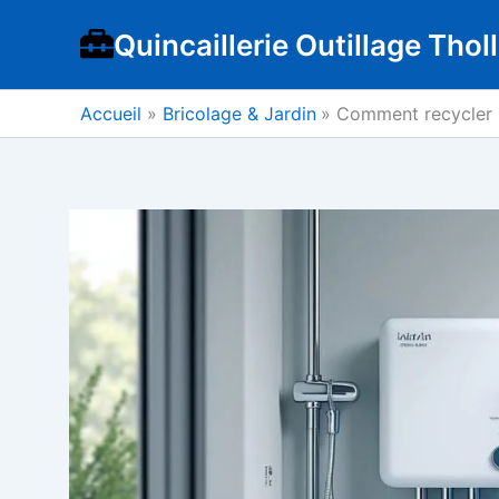
Aller
Quincaillerie Outillage Tholl
au
contenu
Accueil
Bricolage & Jardin
Comment recycler l