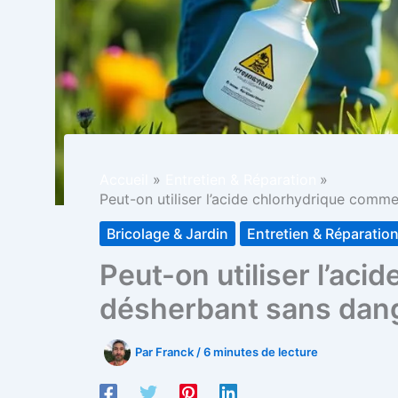
Accueil
Entretien & Réparation
Peut-on utiliser l’acide chlorhydrique comm
Bricolage & Jardin
Entretien & Réparatio
Peut-on utiliser l’ac
désherbant sans dan
Par
Franck
/
6 minutes de lecture