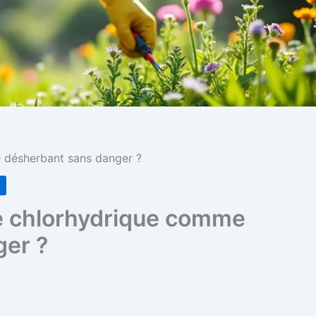
e désherbant sans danger ?
n
ide chlorhydrique comme
ger ?