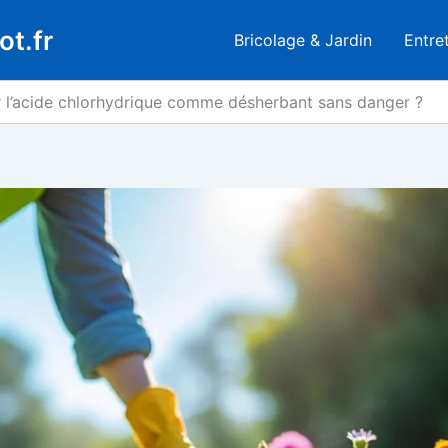
ot.fr
Bricolage & Jardin
Entre
er l’acide chlorhydrique comme désherbant sans danger ?