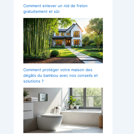
Comment enlever un nid de frelon
gratuitement et sûr
Comment protéger votre maison des
dégâts du bambou avec nos conseils et
solutions ?