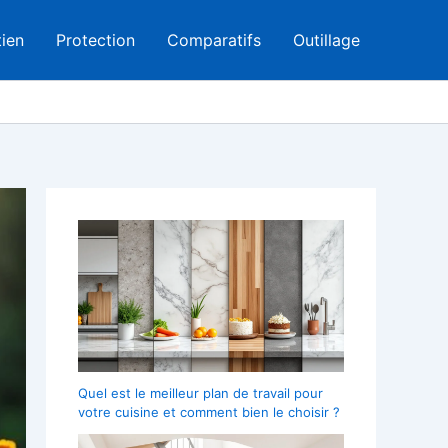
tien
Protection
Comparatifs
Outillage
Quel est le meilleur plan de travail pour
votre cuisine et comment bien le choisir ?