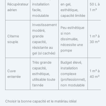
Récupérateur
installation
en gel,
50 L à
aérien
facile,
esthétique,
1 m³
modulable
capacité limitée
Investissement
Peu esthétique
modéré,
si non
Citerne
grande
1 m³ à
dissimulée,
souple
capacité,
30 m³
nécessite une
résistante au
pompe
gel (si cachée)
Très grande
Budget élevé,
capacité,
installation
Cuve
1 m³ à
esthétique,
complexe
enterrée
40 m³
utilisable toute
(professionnel),
l’année
non modulable
Choisir la bonne capacité et le matériau idéal