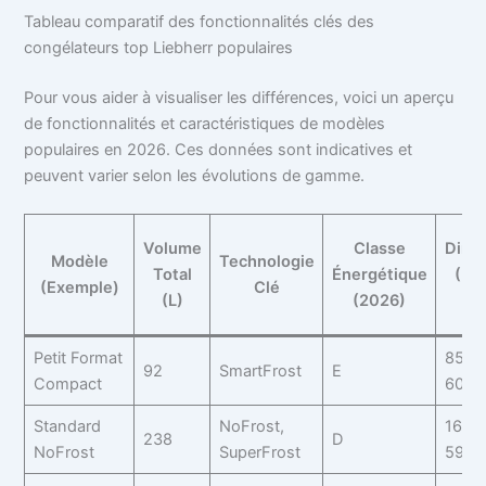
Tableau comparatif des fonctionnalités clés des
congélateurs top Liebherr populaires
Pour vous aider à visualiser les différences, voici un aperçu
de fonctionnalités et caractéristiques de modèles
populaires en 2026. Ces données sont indicatives et
peuvent varier selon les évolutions de gamme.
Volume
Classe
Dime
Modèle
Technologie
Total
Énergétique
(H x
(Exemple)
Clé
(L)
(2026)
c
Petit Format
85 x 
92
SmartFrost
E
Compact
60,7
Standard
NoFrost,
165,5
238
D
NoFrost
SuperFrost
59,7 