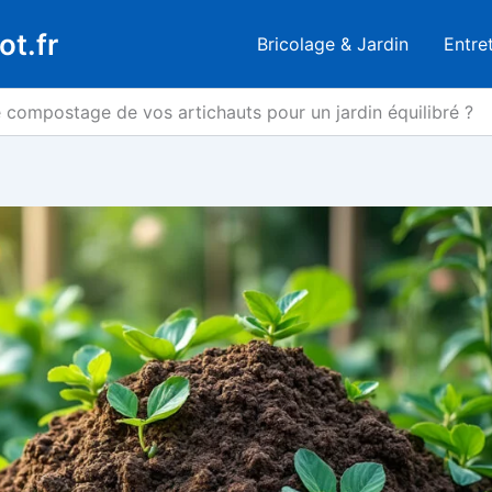
ot.fr
Bricolage & Jardin
Entre
 compostage de vos artichauts pour un jardin équilibré ?