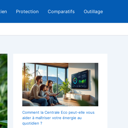
tien
Protection
Comparatifs
Outillage
Comment la Centrale Eco peut-elle vous
aider à maîtriser votre énergie au
quotidien ?