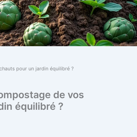
auts pour un jardin équilibré ?
compostage de vos
din équilibré ?