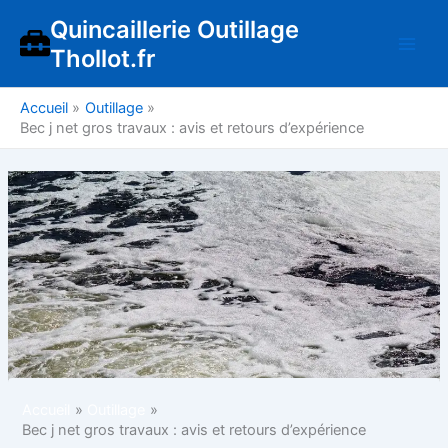
Aller
Quincaillerie Outillage
au
Thollot.fr
contenu
Accueil
Outillage
Bec j net gros travaux : avis et retours d’expérience
Accueil
Outillage
Bec j net gros travaux : avis et retours d’expérience