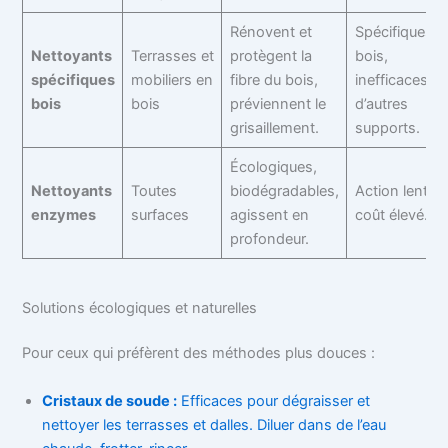
Rénovent et
Spécifiques a
Nettoyants
Terrasses et
protègent la
bois,
spécifiques
mobiliers en
fibre du bois,
inefficaces su
bois
bois
préviennent le
d’autres
grisaillement.
supports.
Écologiques,
Nettoyants
Toutes
biodégradables,
Action lente,
enzymes
surfaces
agissent en
coût élevé.
profondeur.
Solutions écologiques et naturelles
Pour ceux qui préfèrent des méthodes plus douces :
Cristaux de soude :
Efficaces pour dégraisser et
nettoyer les terrasses et dalles. Diluer dans de l’eau