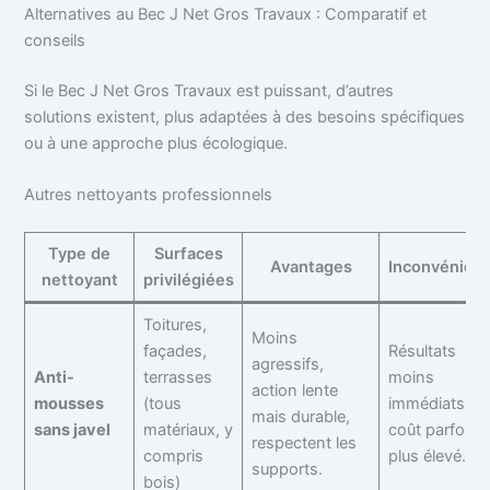
Alternatives au Bec J Net Gros Travaux : Comparatif et
conseils
Si le Bec J Net Gros Travaux est puissant, d’autres
solutions existent, plus adaptées à des besoins spécifiques
ou à une approche plus écologique.
Autres nettoyants professionnels
Type de
Surfaces
Avantages
Inconvénien
nettoyant
privilégiées
Toitures,
Moins
façades,
Résultats
agressifs,
Anti-
terrasses
moins
action lente
mousses
(tous
immédiats,
mais durable,
sans javel
matériaux, y
coût parfois
respectent les
compris
plus élevé.
supports.
bois)