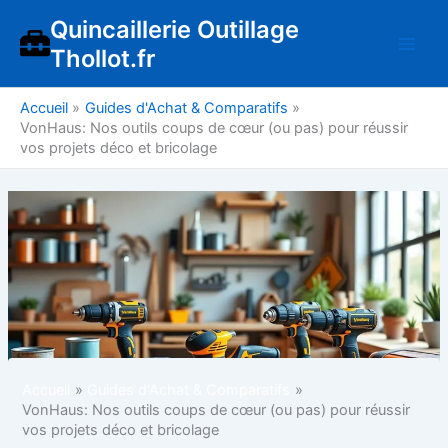
Aller
Quincaillerie Outillage
au
Thollot.fr
contenu
Accueil
Guides d'Achat & Comparatifs
VonHaus: Nos outils coups de cœur (ou pas) pour réussir
vos projets déco et bricolage
Accueil
Guides d'Achat & Comparatifs
VonHaus: Nos outils coups de cœur (ou pas) pour réussir
vos projets déco et bricolage