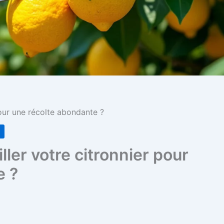
our une récolte abondante ?
n
ler votre citronnier pour
e ?