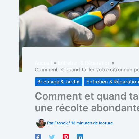
Accueil
Entretien & Réparation
Comment et quand tailler votre citronnier p
Bricolage & Jardin
Entretien & Réparatio
Comment et quand tail
une récolte abondant
Par
Franck
/
13 minutes de lecture