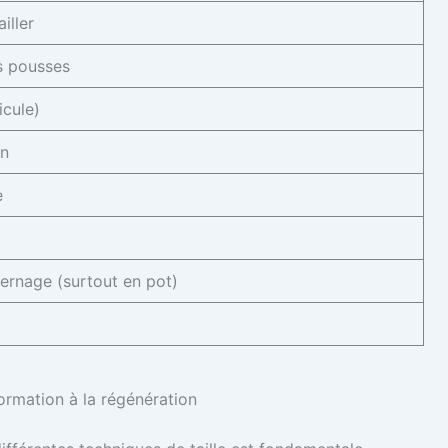
iller
s pousses
icule)
on
e
vernage (surtout en pot)
formation à la régénération