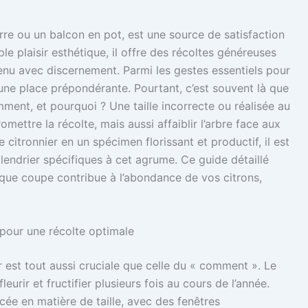
terre ou un balcon en pot, est une source de satisfaction
le plaisir esthétique, il offre des récoltes généreuses
tenu avec discernement. Parmi les gestes essentiels pour
e une place prépondérante. Pourtant, c’est souvent là que
mment, et pourquoi ? Une taille incorrecte ou réalisée au
tre la récolte, mais aussi affaiblir l’arbre face aux
 citronnier en un spécimen florissant et productif, il est
alendrier spécifiques à cet agrume. Ce guide détaillé
ue coupe contribue à l’abondance de vos citrons,
r pour une récolte optimale
r est tout aussi cruciale que celle du « comment ». Le
eurir et fructifier plusieurs fois au cours de l’année.
ée en matière de taille, avec des fenêtres