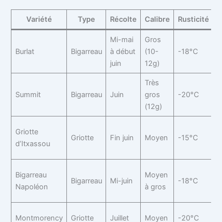
Variété
Type
Récolte
Calibre
Rusticité
Mi-mai
Gros
P
Burlat
Bigarreau
à début
(10-
-18°C
t
juin
12g)
Très
C
Summit
Bigarreau
Juin
gros
-20°C
b
(12g)
c
A
Griotte
Griotte
Fin juin
Moyen
-15°C
p
d’Itxassou
c
T
Bigarreau
Moyen
Bigarreau
Mi-juin
-18°C
d
Napoléon
à gros
m
T
Montmorency
Griotte
Juillet
Moyen
-20°C