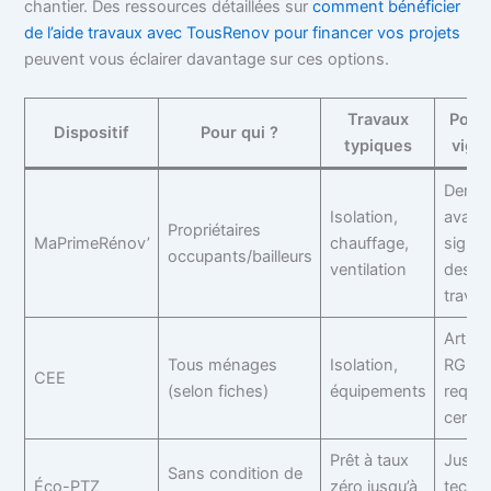
chantier. Des ressources détaillées sur
comment bénéficier
de l’aide travaux avec TousRenov pour financer vos projets
peuvent vous éclairer davantage sur ces options.
Travaux
Point
Dispositif
Pour qui ?
typiques
vigil
Dema
Isolation,
avant
Propriétaires
MaPrimeRénov’
chauffage,
signat
occupants/bailleurs
ventilation
des
travau
Artisa
Tous ménages
Isolation,
RGE
CEE
(selon fiches)
équipements
requis
certifi
Prêt à taux
Justifi
Sans condition de
Éco-PTZ
zéro jusqu’à
techn