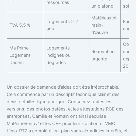
ressources
un plafond
solide
Matériaux et
Logements > 2
Factur
TVA 5,5 %
main-
ans
confo
d’œuvre
Condi
Ma Prime
Logements
Rénovation
spécif
Logement
indignes ou
urgente
depui
Décent
dégradés
2024
Un dossier de demande d’aides doit être irréprochable.
Cela commence par un descriptif technique clair et des
devis détaillés ligne par ligne. Conservez toutes les
versions, des photos datées, et les attestations RGE des
entreprises. Camille et Romain ont ainsi sécurisé
MaPrimeRénov’ et les CEE pour leur isolation et VMC.
L’éco-PTZ a complété leur plan sans alourdir les intérêts, et