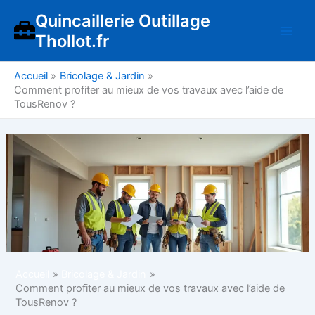
Aller
Quincaillerie Outillage
au
Thollot.fr
contenu
Accueil
Bricolage & Jardin
Comment profiter au mieux de vos travaux avec l’aide de
TousRenov ?
Accueil
Bricolage & Jardin
Comment profiter au mieux de vos travaux avec l’aide de
TousRenov ?