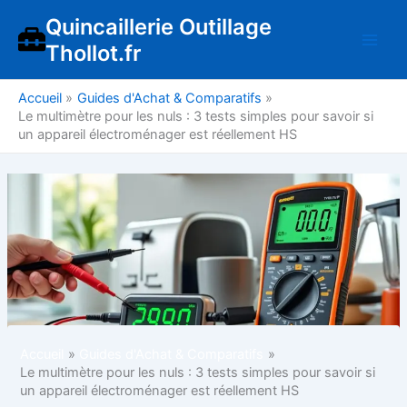
Aller
Quincaillerie Outillage
au
Thollot.fr
contenu
Accueil
Guides d'Achat & Comparatifs
Le multimètre pour les nuls : 3 tests simples pour savoir si
un appareil électroménager est réellement HS
Accueil
Guides d'Achat & Comparatifs
Le multimètre pour les nuls : 3 tests simples pour savoir si
un appareil électroménager est réellement HS