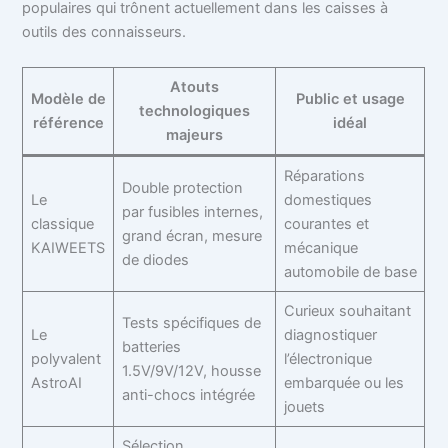
populaires qui trônent actuellement dans les caisses à
outils des connaisseurs.
Atouts
Modèle de
Public et usage
technologiques
référence
idéal
majeurs
Réparations
Double protection
Le
domestiques
par fusibles internes,
classique
courantes et
grand écran, mesure
KAIWEETS
mécanique
de diodes
automobile de base
Curieux souhaitant
Tests spécifiques de
Le
diagnostiquer
batteries
polyvalent
l’électronique
1.5V/9V/12V, housse
AstroAI
embarquée ou les
anti-chocs intégrée
jouets
Sélection