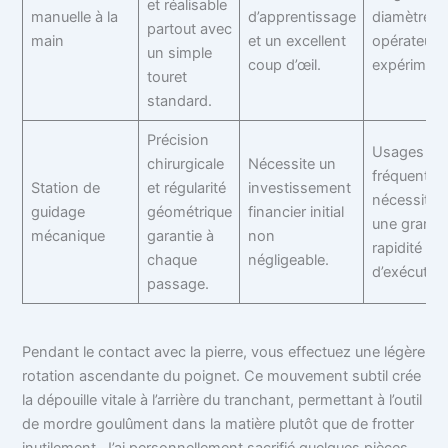
et réalisable
manuelle à la
d’apprentissage
diamètres 
partout avec
main
et un excellent
opérateurs
un simple
coup d’œil.
expériment
touret
standard.
Précision
Usages
chirurgicale
Nécessite un
fréquents
Station de
et régularité
investissement
nécessitan
guidage
géométrique
financier initial
une grand
mécanique
garantie à
non
rapidité
chaque
négligeable.
d’exécution
passage.
Pendant le contact avec la pierre, vous effectuez une légère
rotation ascendante du poignet. Ce mouvement subtil crée
la dépouille vitale à l’arrière du tranchant, permettant à l’outil
de mordre goulûment dans la matière plutôt que de frotter